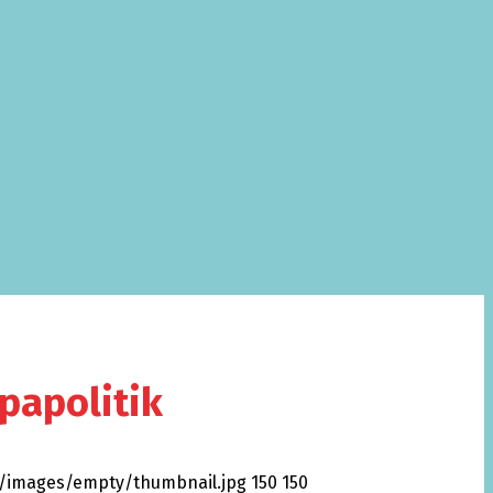
papolitik
i/images/empty/thumbnail.jpg
150
150