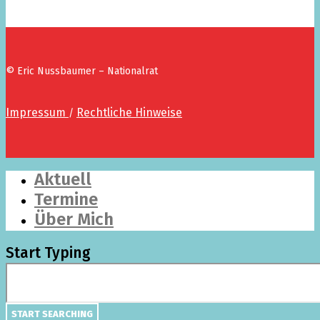
© Eric Nussbaumer – Nationalrat
Impressum
Rechtliche Hinweise
/
Aktuell
Termine
Über Mich
Start Typing