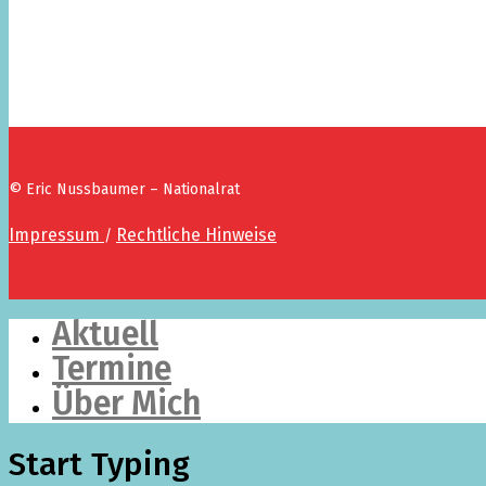
© Eric Nussbaumer – Nationalrat
Impressum
Rechtliche Hinweise
/
Aktuell
Termine
Über Mich
Start Typing