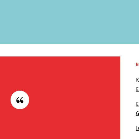
N
K
E
E
G
I