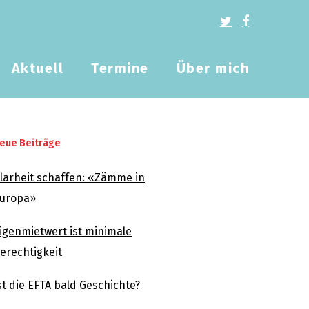
Aktuell
Termine
Über mich
eue Beiträge
larheit schaffen: «Zämme in
uropa»
igenmietwert ist minimale
erechtigkeit
st die EFTA bald Geschichte?