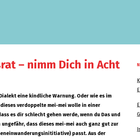
rat – nimm Dich in Acht
N
K
E
 Dialekt eine kindliche Warnung. Oder wie es im
E
 dieses verdoppelte mei-mei wolle in einer
G
dass es dir schlecht gehen werde, wenn du Das und
von ungefähr, dass dieses mei-mei auch ganz gut zur
I
eneinwanderungsinititiative) passt. Aus der