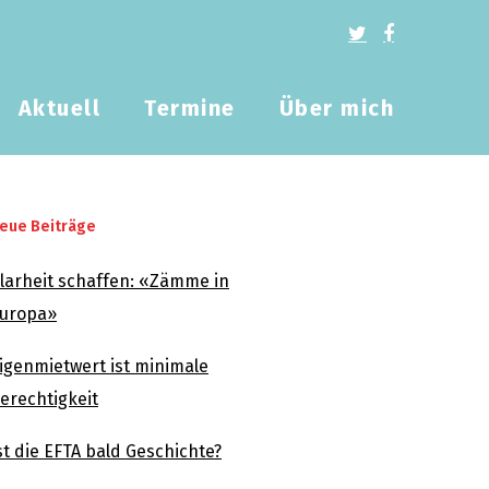
Aktuell
Termine
Über mich
eue Beiträge
larheit schaffen: «Zämme in
uropa»
igenmietwert ist minimale
erechtigkeit
st die EFTA bald Geschichte?