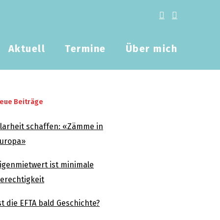
Aktuell
Termine
Über mich
eue Beiträge
larheit schaffen: «Zämme in
uropa»
igenmietwert ist minimale
erechtigkeit
st die EFTA bald Geschichte?