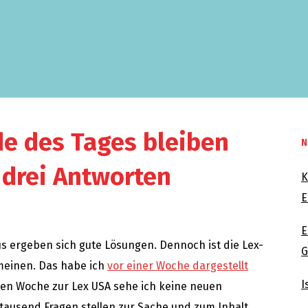
de des Tages bleiben
N
 drei Antworten
K
E
E
raus ergeben sich gute Lösungen. Dennoch ist die Lex-
G
 meinen. Das habe ich
vor einer Woche dargestellt
I
en Woche zur Lex USA sehe ich keine neuen
tausend Fragen stellen zur Sache und zum Inhalt