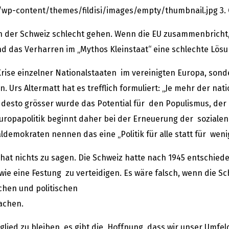
/wp-content/themes/fildisi/images/empty/thumbnail.jpg
3.
uch der Schweiz schlecht gehen. Wenn die EU zusammenbrich
nd das Verharren im „Mythos Kleinstaat“ eine schlechte Lösu
Krise einzelner Nationalstaaten im vereinigten Europa, sonde
. Urs Altermatt hat es trefflich formuliert: „Je mehr der n
 desto grösser wurde das Potential für den Populismus, de
ropapolitik beginnt daher bei der Erneuerung der sozialen
demokraten nennen das eine „Politik für alle statt für weni
 hat nichts zu sagen. Die Schweiz hatte nach 1945 entschie
e eine Festung zu verteidigen. Es wäre falsch, wenn die Sc
ichen und politischen
achen.
lied zu bleiben, es gibt die Hoffnung, dass wir unser Umfel