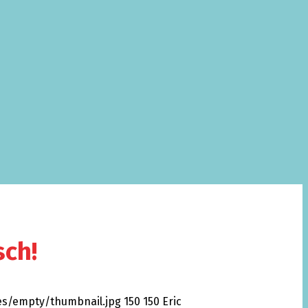
sch!
es/empty/thumbnail.jpg
150
150
Eric