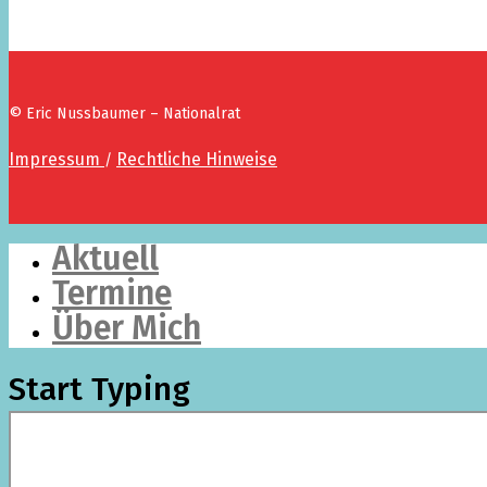
© Eric Nussbaumer – Nationalrat
Impressum
Rechtliche Hinweise
/
Aktuell
Termine
Über Mich
Start Typing