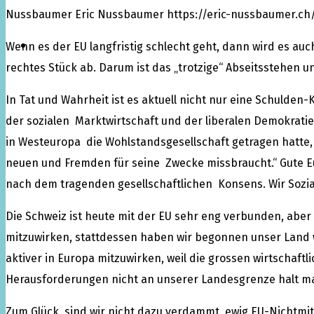
Nussbaumer
Eric Nussbaumer
https://eric-nussbaumer.ch
Über mich
Wenn es der EU langfristig schlecht geht, dann wird es a
rechtes Stück ab. Darum ist das „trotzige“ Abseitsstehen u
In Tat und Wahrheit ist es aktuell nicht nur eine Schulden-
der sozialen Marktwirtschaft und der liberalen Demokratien
in Westeuropa die Wohlstandsgesellschaft getragen hatte,
neuen und Fremden für seine Zwecke missbraucht.“ Gute Eu
nach dem tragenden gesellschaftlichen Konsens. Wir Sozial
Die Schweiz ist heute mit der EU sehr eng verbunden, aber
mitzuwirken, stattdessen haben wir begonnen unser Land wi
aktiver in Europa mitzuwirken, weil die grossen wirtschaftl
Herausforderungen nicht an unserer Landesgrenze halt m
Zum Glück sind wir nicht dazu verdammt, ewig EU-Nichtmitg