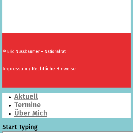
© Eric Nussbaumer – Nationalrat
Impressum
Rechtliche Hinweise
/
Aktuell
Termine
Über Mich
Start Typing